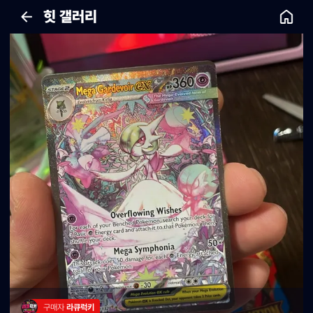
힛 갤러리
구매자 
라큐럭키