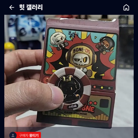
힛 갤러리
구매자 
뭉티기