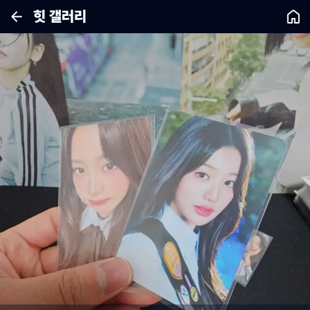
힛 갤러리