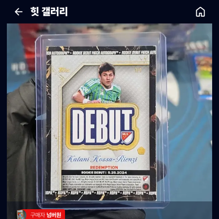
힛 갤러리
구매자 
넘버원