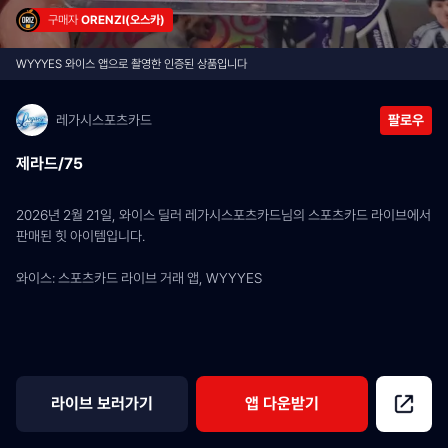
구매자 
ORENZI(오스카)
WYYYES 와이스 앱으로 촬영한 인증된 상품입니다
레가시스포츠카드
팔로우
제라드/75
2026년 2월 21일, 와이스 딜러 레가시스포츠카드님의 스포츠카드 라이브에서 
판매된 힛 아이템입니다.
와이스: 스포츠카드 라이브 거래 앱, WYYYES
라이브 보러가기
앱 다운받기