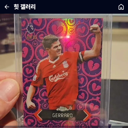
힛 갤러리