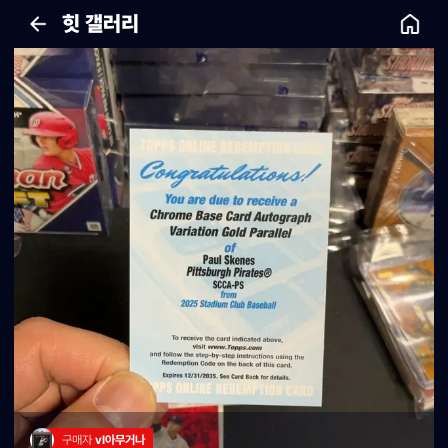
힛 갤러리
구매자 
vl아무거나