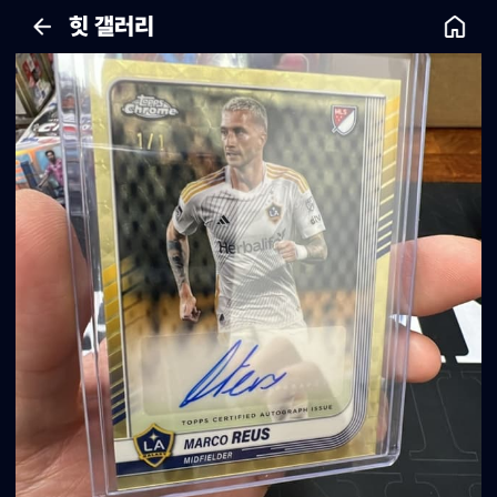
힛 갤러리