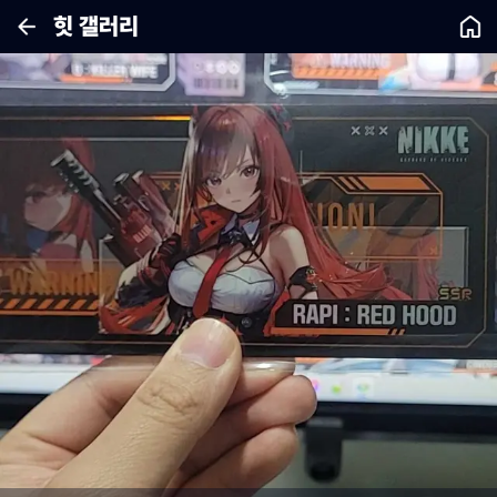
힛 갤러리