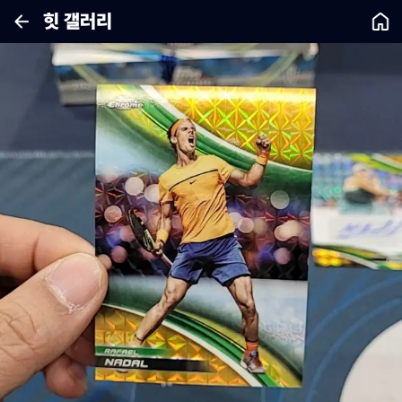
힛 갤러리