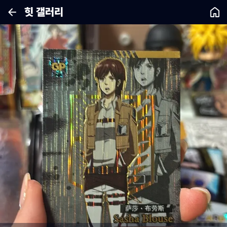
힛 갤러리