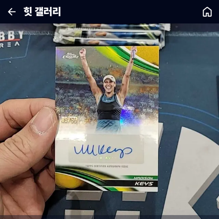
힛 갤러리