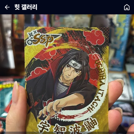
힛 갤러리