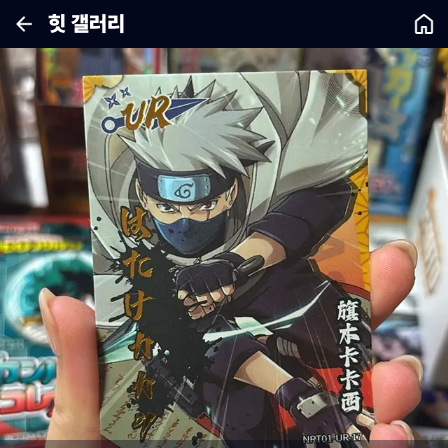
힛 갤러리