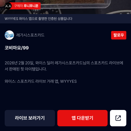
구매자 
후니후니훈
WYYYES 와이스 앱으로 촬영한 인증된 상품입니다
레가시스포츠카드
팔로우
코비마요/99
2026년 2월 20일, 와이스 딜러 레가시스포츠카드님의 스포츠카드 라이브에
서 판매된 힛 아이템입니다.
와이스: 스포츠카드 라이브 거래 앱, WYYYES
라이브 보러가기
앱 다운받기