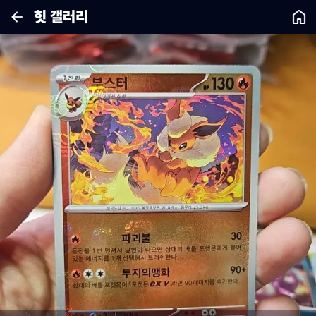
힛 갤러리