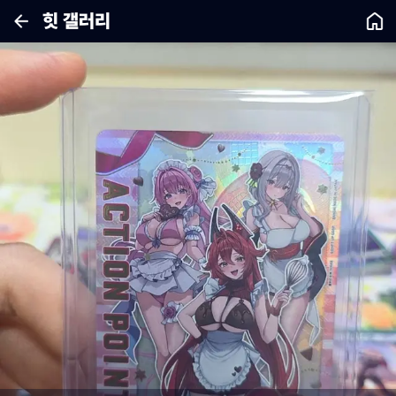
힛 갤러리