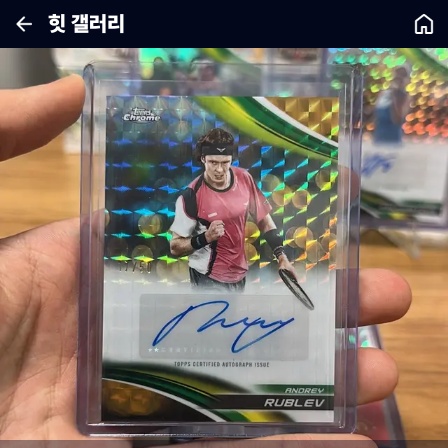
힛 갤러리