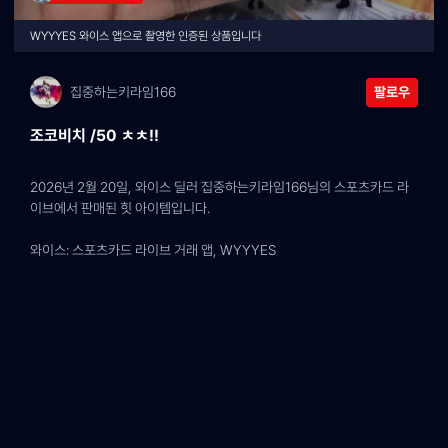
WYYYES 와이스 앱으로 촬영한 인증된 상품입니다
집중하는키라임166
팔로우
조코비치 /50 ㅊㅊ!!
2026년 2월 20일, 와이스 딜러 집중하는키라임166님의 스포츠카드 라
이브에서 판매된 힛 아이템입니다.
와이스: 스포츠카드 라이브 거래 앱, WYYYES