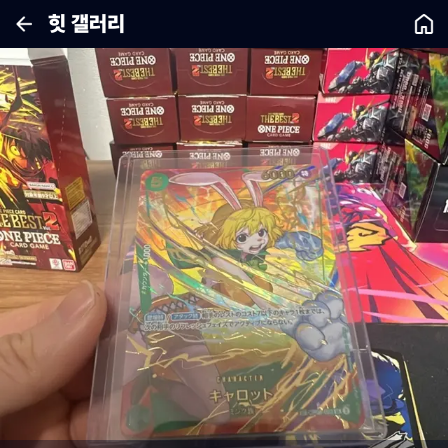
힛 갤러리