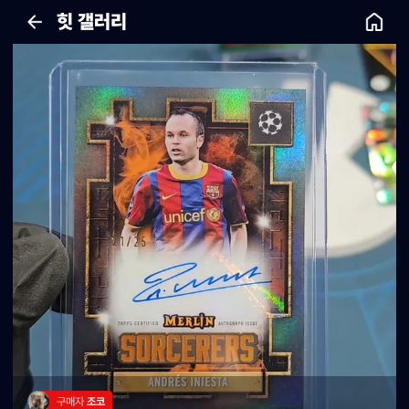
힛 갤러리
구매자 
조코