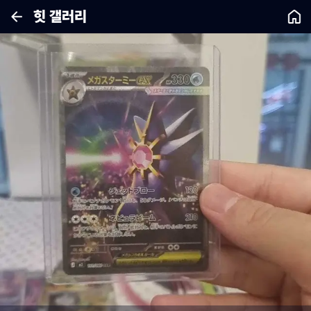
힛 갤러리