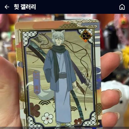
힛 갤러리