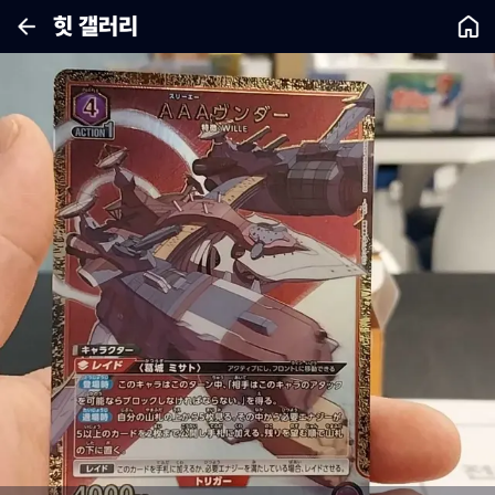
힛 갤러리