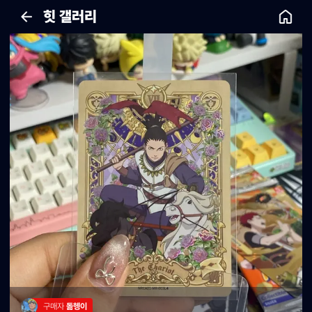
힛 갤러리
구매자 
돎헹이