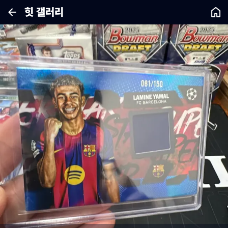
힛 갤러리