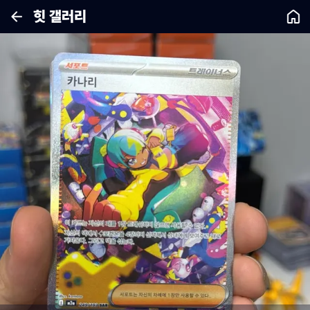
힛 갤러리