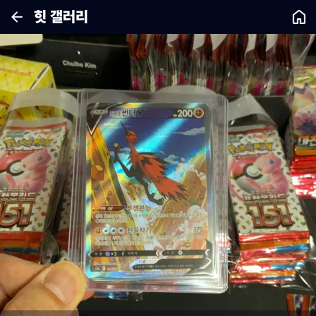
힛 갤러리