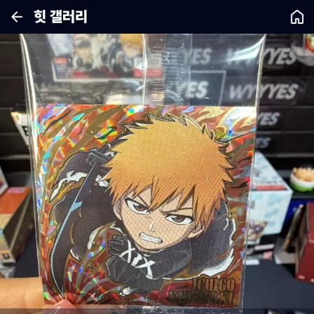
힛 갤러리