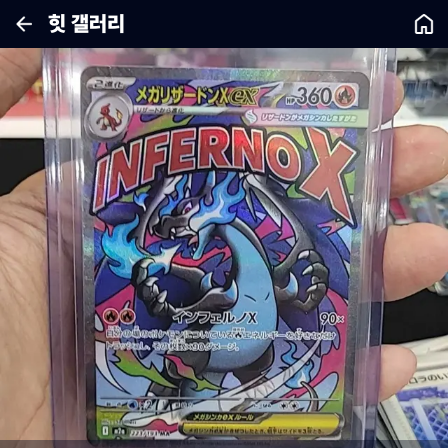
힛 갤러리