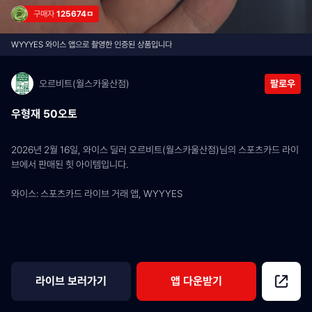
구매자 
125674ㅁ
WYYYES 와이스 앱으로 촬영한 인증된 상품입니다
오르비트(월스카울산점)
팔로우
우형재 50오토
2026년 2월 16일, 와이스 딜러 오르비트(월스카울산점)님의 스포츠카드 라이
브에서 판매된 힛 아이템입니다.
와이스: 스포츠카드 라이브 거래 앱, WYYYES
라이브 보러가기
앱 다운받기