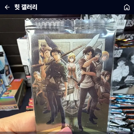
힛 갤러리