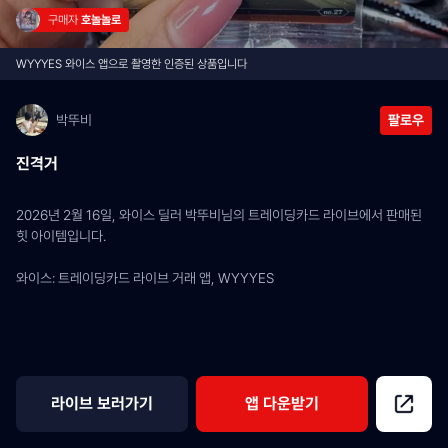
구매자 
호놀놀로
WYYYES 와이스 앱으로 촬영한 인증된 상품입니다
박뚜비
팔로우
진격거
2026년 2월 16일, 와이스 딜러 박뚜비님의 트레이딩카드 라이브에서 판매된 
힛 아이템입니다.
와이스: 트레이딩카드 라이브 거래 앱, WYYYES
라이브 보러가기
앱 다운받기