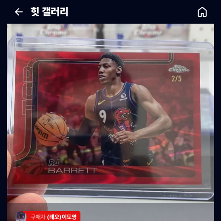
힛 갤러리
구매자 
(레오)이도영