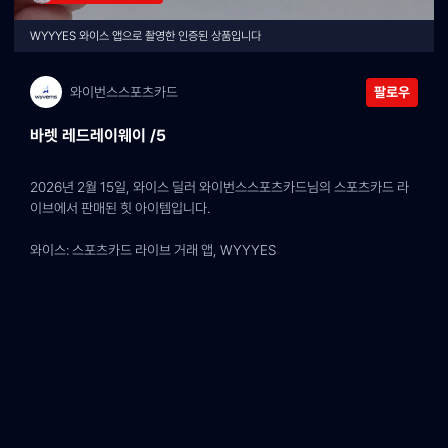
WYYYES 와이스 앱으로 촬영한 인증된 상품입니다
와이번스스포츠카드
팔로우
바렛 레드레이웨이 /5
2026년 2월 15일, 와이스 딜러 와이번스스포츠카드님의 스포츠카드 라
이브에서 판매된 힛 아이템입니다.
와이스: 스포츠카드 라이브 거래 앱, WYYYES