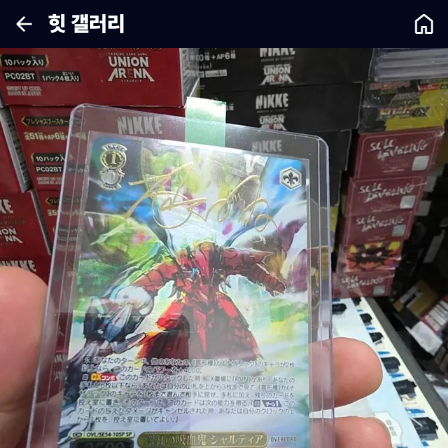
힛 갤러리