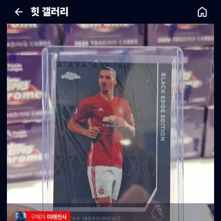
힛 갤러리
구매자 
미래전사