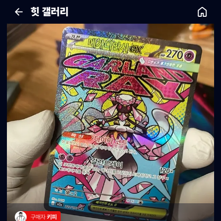
힛 갤러리
구매자 
키피