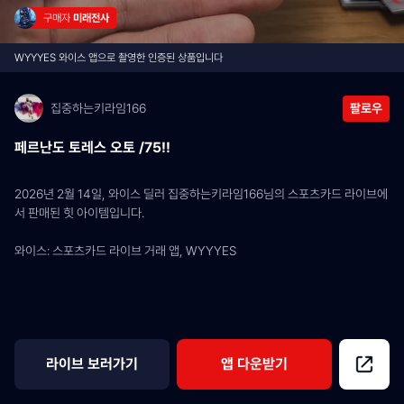
구매자 
미래전사
WYYYES 와이스 앱으로 촬영한 인증된 상품입니다
집중하는키라임166
팔로우
페르난도 토레스 오토 /75!!
2026년 2월 14일, 와이스 딜러 집중하는키라임166님의 스포츠카드 라이브에
서 판매된 힛 아이템입니다.
와이스: 스포츠카드 라이브 거래 앱, WYYYES
라이브 보러가기
앱 다운받기