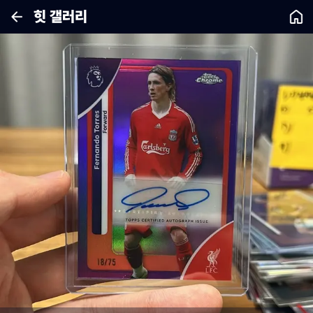
힛 갤러리