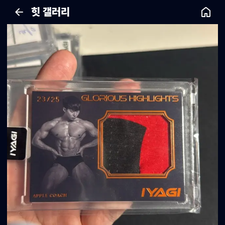
힛 갤러리