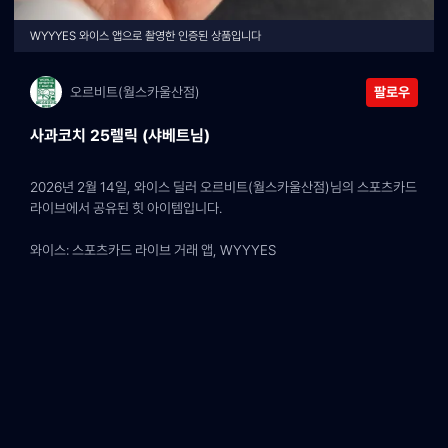
WYYYES 와이스 앱으로 촬영한 인증된 상품입니다
오르비트(월스카울산점)
팔로우
사과코치 25렐릭 (샤베트님)
2026년 2월 14일, 와이스 딜러 오르비트(월스카울산점)님의 스포츠카드 
라이브에서 공유된 힛 아이템입니다.
와이스: 스포츠카드 라이브 거래 앱, WYYYES