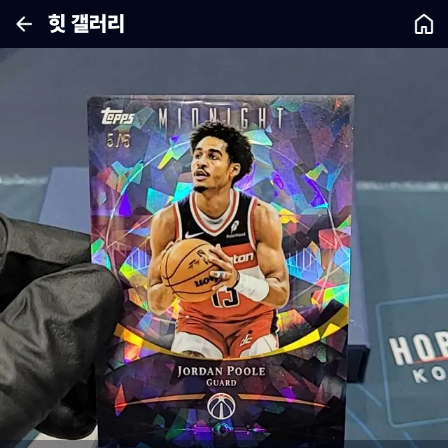
힛 갤러리