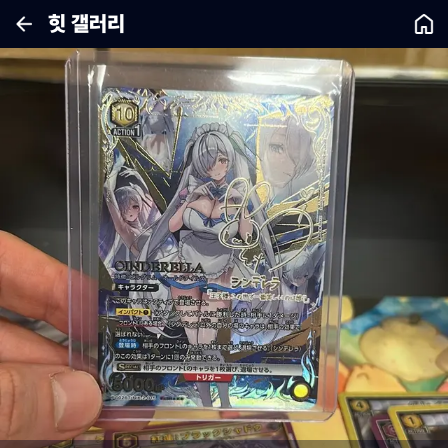
힛 갤러리