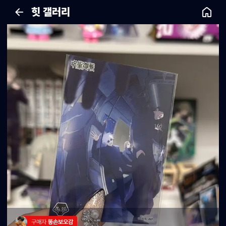
힛 갤러리
구매자 
똥손보오감