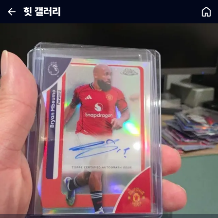
힛 갤러리