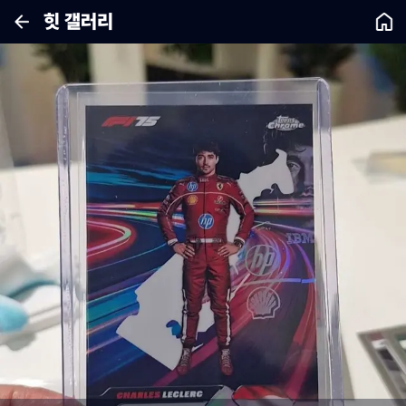
힛 갤러리