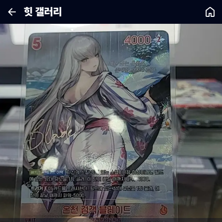
힛 갤러리