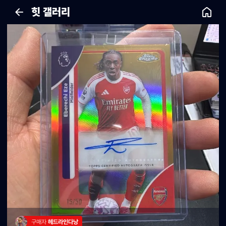
힛 갤러리
구매자 
헤드라인다낭