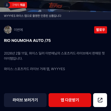
구매자 
뭐꼽
WYYYES 와이스 앱으로 촬영한 인증된 상품입니다
이번에
팔로우
RIO NGUMOHA AUTO /75
2026년 2월 11일, 와이스 딜러 이번에님의 스포츠카드 라이브에서 판매된 힛 
아이템입니다.
와이스: 스포츠카드 라이브 거래 앱, WYYYES
라이브 보러가기
앱 다운받기