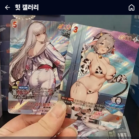
힛 갤러리