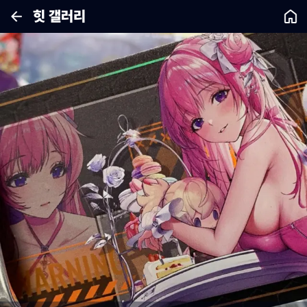
힛 갤러리