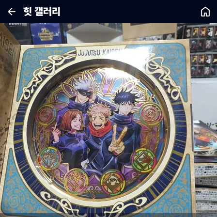
힛 갤러리