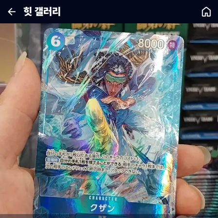
힛 갤러리