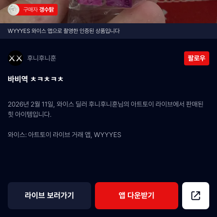
구매자 
갱수탉
WYYYES 와이스 앱으로 촬영한 인증된 상품입니다
후니후니훈
팔로우
바비역 ㅊㅋㅊㅋㅊ
2026년 2월 11일, 와이스 딜러 후니후니훈님의 아트토이 라이브에서 판매된 
힛 아이템입니다.
와이스: 아트토이 라이브 거래 앱, WYYYES
라이브 보러가기
앱 다운받기