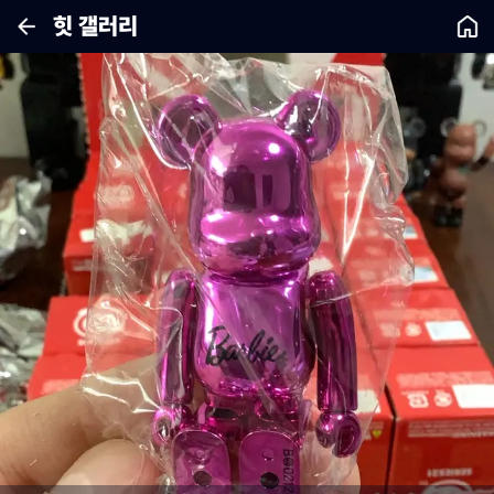
힛 갤러리